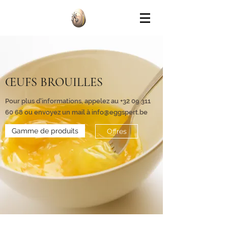
ŒUFS BROUILLES
Pour plus d'informations, appelez au
+32 09 311
60 68
ou envoyez un mail à
info@eggspert.be
Gamme de produits
Offres