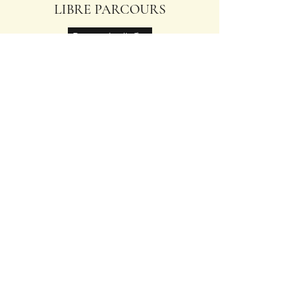
LIBRE PARCOURS
Demande d'offre
POUDRE D'ŒUF ENTIER
BIO
Demande d'offre