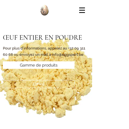
ŒUF ENTIER EN POUDRE
Pour plus d'informations, appelez au
+32 09 311
60 68
ou envoyez un mail à
info@eggspert.be
Gamme de produits
Offres