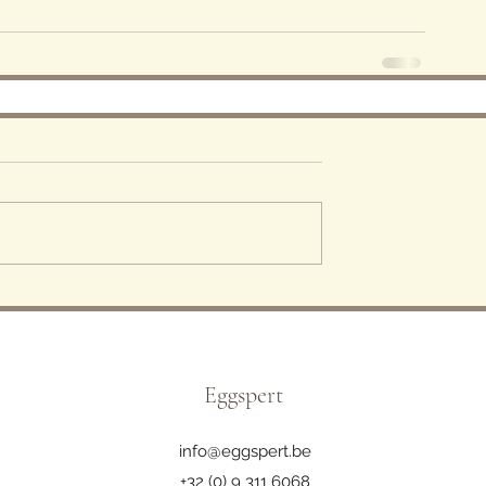
Eggspert
info@eggspert.be
+32 (0) 9 311 6068