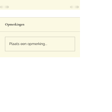
Opmerkingen
Plaats een opmerking...
Eggspert
info@eggspert.be
+32 (0) 9 311 6068
Oeselgemstraat 37/8, 9870 Zulte