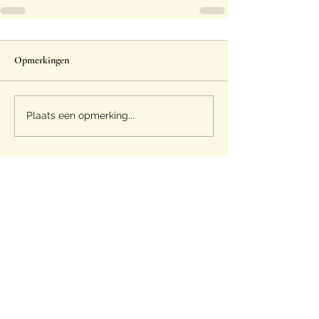
Opmerkingen
Plaats een opmerking...
Eggspert
info@eggspert.be
+32 (0) 9 311 6068
Oeselgemstraat 37/8, 9870 Zulte