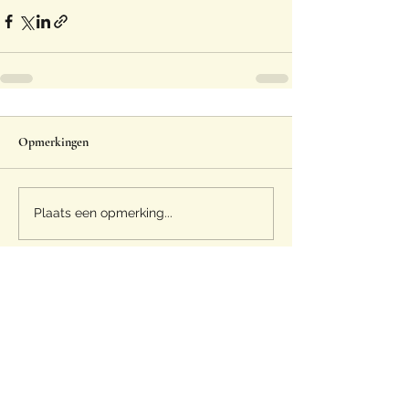
Opmerkingen
Plaats een opmerking...
Eggspert
info@eggspert.be
+32 (0) 9 311 6068